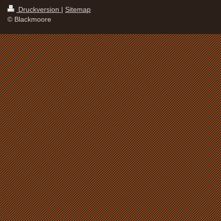
Druckversion
|
Sitemap
© Blackmoore